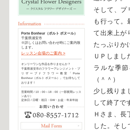
そして、プ
も行って。
て出来上が
Porte Bonheur（ポルト ボヌール）
千葉県浦安市
※詳しくはお問い合わせ時にご案内致
たっぷりか
します。
レッスン会場のご案内 >
ＵＰしまし
オンリーワンな作品を作りませんか？
ラルな季節
千葉県浦安市のフラワーアレンジメント・プ
リザーブドフラワー教室「Porte
（＾＾）
Bonheur（ポルト ボヌール）」でお待ちして
おります！
少し残りま
営業時間 / 10：00～18：00（一部夜間レッス
ンあり）
定休日 / 日曜・祝日・GW・お盆・年末年始
して終了で
Ｈさま、長
した。そし