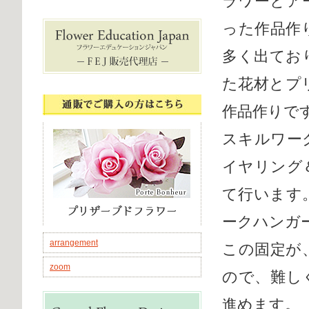
ラワーとア
った作品作
多く出てお
た花材とプ
作品作りで
スキルワー
イヤリング
て行います
ークハンガ
arrangement
この固定が
zoom
ので、難し
進めます。